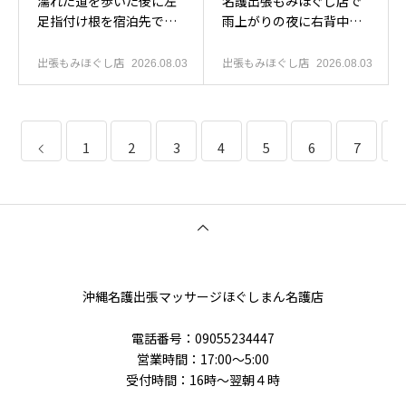
濡れた道を歩いた後に左
名護出張もみほぐし店で
足指付け根を宿泊先で休
雨上がりの夜に右背中上
めたい方へ
部を休めたい方へ
出張もみほぐし店
出張もみほぐし店
2026.08.03
2026.08.03
1
2
3
4
5
6
7
8
沖縄名護出張マッサージほぐしまん名護店
電話番号‭：09055234447
営業時間：17:00～5:00
受付時間：16時〜翌朝４時