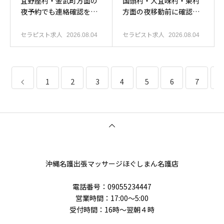
宜野座村・金武町方面の
国頭村・大宜味村・東村
夜予約でも連絡確認を大
方面の夜移動前に確認を
切にしたい人へ
増やしたい人へ
セラピスト求人
セラピスト求人
2026.08.04
2026.08.04
1
2
3
4
5
6
7
8
沖縄名護出張マッサージほぐしまん名護店
電話番号‭：09055234447
営業時間：17:00～5:00
受付時間：16時〜翌朝４時