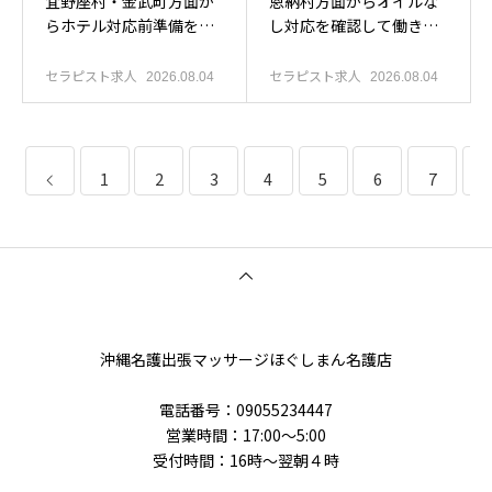
宜野座村・金武町方面か
恩納村方面からオイルな
らホテル対応前準備を確
し対応を確認して働きた
認したい人へ
い人へ
セラピスト求人
セラピスト求人
2026.08.04
2026.08.04
1
2
3
4
5
6
7
8
沖縄名護出張マッサージほぐしまん名護店
電話番号‭：09055234447
営業時間：17:00～5:00
受付時間：16時〜翌朝４時