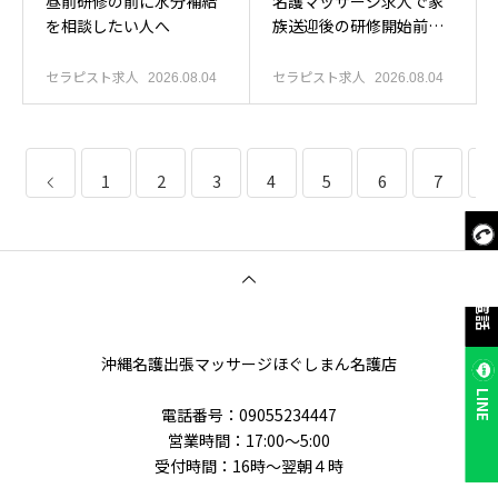
昼前研修の前に水分補給
名護マッサージ求人で家
を相談したい人へ
族送迎後の研修開始前連
絡を確認したい人へ
セラピスト求人
セラピスト求人
2026.08.04
2026.08.04
1
2
3
4
5
6
7
8
今すぐ電話
沖縄名護出張マッサージほぐしまん名護店
LINE
電話番号‭：09055234447
営業時間：17:00～5:00
受付時間：16時〜翌朝４時