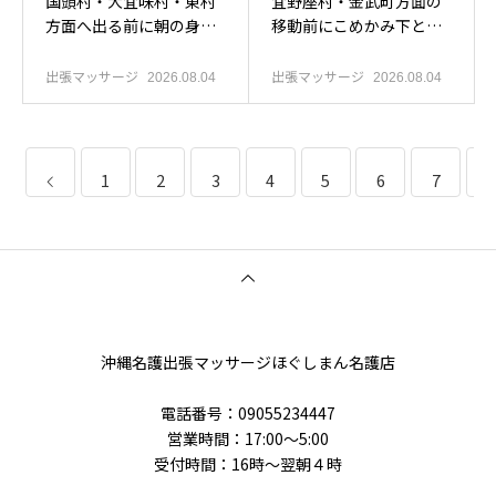
国頭村・大宜味村・東村
宜野座村・金武町方面の
方面へ出る前に朝の身支
移動前にこめかみ下と肩
度後の体を整えたい方へ
甲骨を休めたい方へ
出張マッサージ
出張マッサージ
2026.08.04
2026.08.04
1
2
3
4
5
6
7
8
沖縄名護出張マッサージほぐしまん名護店
電話番号‭：09055234447
営業時間：17:00～5:00
受付時間：16時〜翌朝４時