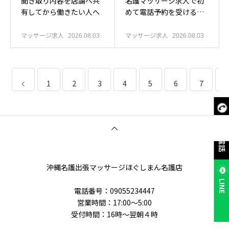
聞き取り内容を店舗へ共
名護マッサージ求人で初
有してから働きたい人へ
めて電話予約を受ける前
に確認したい人へ
マッサージ求人
マッサージ求人
2026.08.03
2026.08.03
1
2
3
4
5
6
7
8
今すぐ電話
沖縄名護出張マッサージほぐしまん名護店
LINE
電話番号‭：09055234447
営業時間：17:00～5:00
受付時間：16時〜翌朝４時