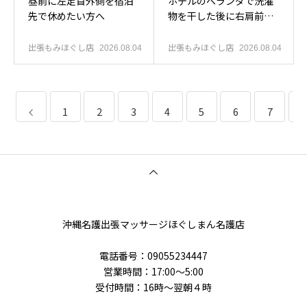
昼前に左足首外側を宿泊
ホテルのベランダで洗濯
先で休めたい方へ
物を干した後に右肩前を
休めたい方へ
出張もみほぐし店
出張もみほぐし店
2026.08.04
2026.08.04
1
2
3
4
5
6
7
8
沖縄名護出張マッサージほぐしまん名護店
電話番号‭：09055234447
営業時間：17:00～5:00
受付時間：16時〜翌朝４時