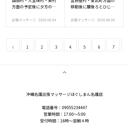
国頭村・大宜味村・東村
宜野座村・金武町方面の
方面の予定後に夕方の部
移動後に腰後ろとひじを
屋で休みたい方へ
休めたい方へ
出張マッサージ
出張マッサージ
2026.08.04
2026.08.04
1
2
3
4
5
6
7
8
沖縄名護出張マッサージほぐしまん名護店
電話番号‭：09055234447
営業時間：17:00～5:00
受付時間：16時〜翌朝４時