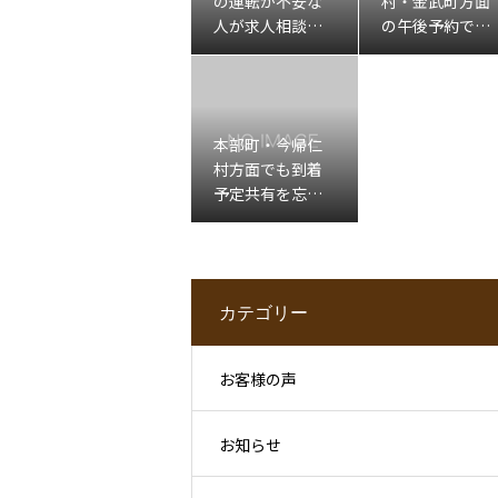
の運転が不安な
村・金武町方面
人が求人相談前
の午後予約で移
に整理したいこ
動確認が不安な
と
人へ
本部町・今帰仁
村方面でも到着
予定共有を忘れ
たくない人へ
カテゴリー
お客様の声
お知らせ