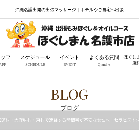
沖縄名護出発の出張マッサージ｜ホテルやご自宅へ出張
タッフ
スケジュール
イベント
よくある質問
ほぐし
店
AFF
SCHEDULE
EVENT
Q and A
BLOG
ブログ
国頭村・大宜味村・東村で連絡する時間帯が不安な女性へ｜セラピスト