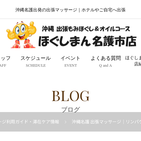
沖縄名護出発の出張マッサージ｜ホテルやご自宅へ出張
タッフ
スケジュール
イベント
よくある質問
ほぐし
店
AFF
SCHEDULE
EVENT
Q and A
BLOG
ブログ
ージ利用ガイド・滞在ケア情報
沖縄名護 出張マッサージ｜リンパ