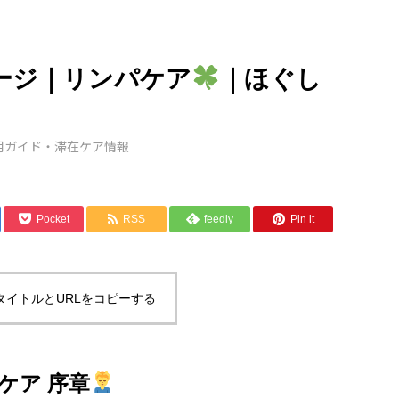
ージ｜リンパケア
｜ほぐし
用ガイド・滞在ケア情報
Pocket
RSS
feedly
Pin it
タイトルとURLをコピーする
ケア 序章