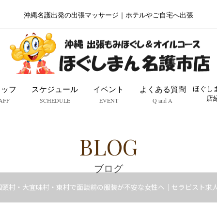
沖縄名護出発の出張マッサージ｜ホテルやご自宅へ出張
タッフ
スケジュール
イベント
よくある質問
ほぐし
店
AFF
SCHEDULE
EVENT
Q and A
BLOG
ブログ
国頭村・大宜味村・東村で面談前の服装が不安な女性へ｜セラピスト求