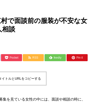
東村で面談前の服装が不安な女
人相談
Pocket
RSS
feedly
Pin it
タイトルとURLをコピーする
募集を見ている女性の中には、面談や相談の時に、