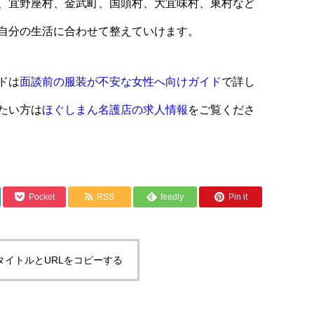
、宜野座村、金武町、国頭村、大宜味村、東村など
自分の生活に合わせて整えていけます。
ドは
面談前の服装が不安な女性へ向けガイド
で詳し
たい方は
ほぐしまん名護店の求人情報
をご覧くださ
Pocket
RSS
feedly
Pin it
タイトルとURLをコピーする