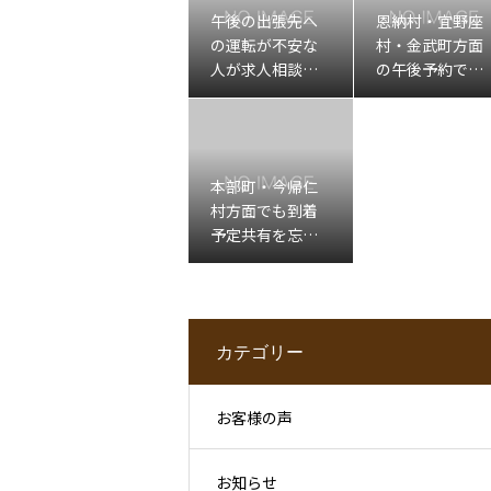
午後の出張先へ
恩納村・宜野座
の運転が不安な
村・金武町方面
人が求人相談前
の午後予約で移
に整理したいこ
動確認が不安な
と
人へ
本部町・今帰仁
村方面でも到着
予定共有を忘れ
たくない人へ
カテゴリー
お客様の声
お知らせ