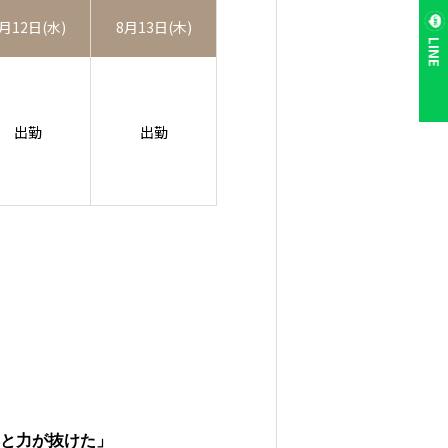
月12日(水)
8月13日(木)
LINE
出勤
出勤
と力が抜けた」