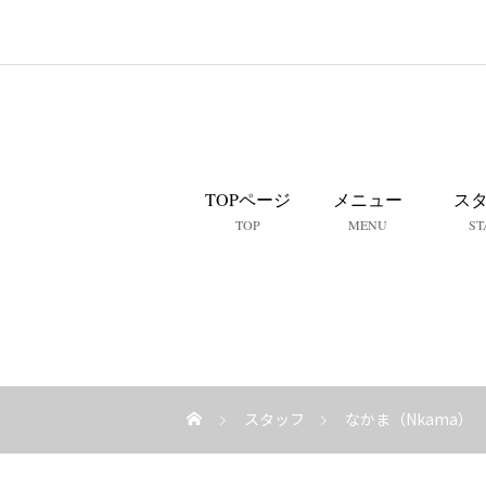
TOPページ
メニュー
ス
TOP
MENU
ST
スタッフ
なかま（Nkama）