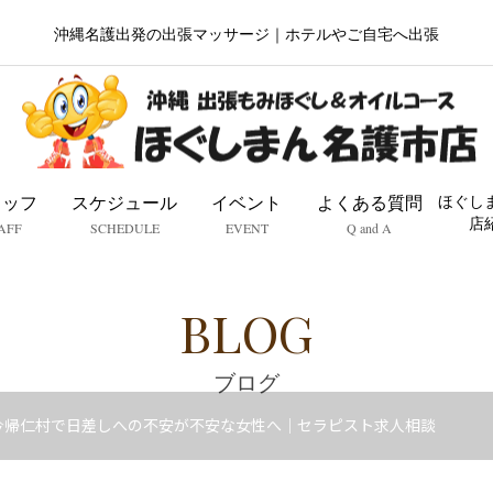
沖縄名護出発の出張マッサージ｜ホテルやご自宅へ出張
タッフ
スケジュール
イベント
よくある質問
ほぐし
店
AFF
SCHEDULE
EVENT
Q and A
BLOG
ブログ
今帰仁村で日差しへの不安が不安な女性へ｜セラピスト求人相談