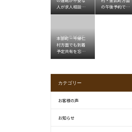
の運転が不安な
村・金武町方面
人が求人相談前
の午後予約で移
に整理したいこ
動確認が不安な
と
人へ
本部町・今帰仁
村方面でも到着
予定共有を忘れ
たくない人へ
カテゴリー
お客様の声
お知らせ