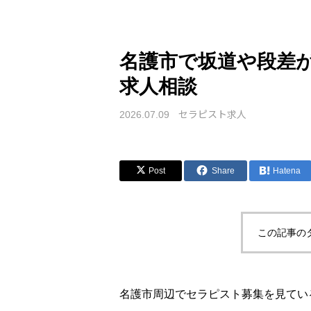
名護市で坂道や段差
求人相談
セラピスト求人
2026.07.09
Post
Share
Hatena
この記事の
名護市周辺でセラピスト募集を見てい