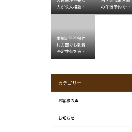
の運転が不安な
村・金武町方面
人が求人相談前
の午後予約で移
に整理したいこ
動確認が不安な
と
人へ
本部町・今帰仁
村方面でも到着
予定共有を忘れ
たくない人へ
カテゴリー
お客様の声
お知らせ