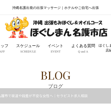
沖縄名護出発の出張マッサージ｜ホテルやご自宅へ出張
タッフ
スケジュール
イベント
よくある質問
ほぐし
店
AFF
SCHEDULE
EVENT
Q and A
BLOG
ブログ
名護市で坂道や段差が不安な女性へ｜セラピスト求人相談