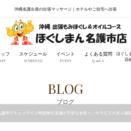
沖縄名護出発の出張マッサージ｜ホテルやご自宅へ出張
タッフ
スケジュール
イベント
よくある質問
ほぐし
店
AFF
SCHEDULE
EVENT
Q and A
BLOG
ブログ
名護市でチェックイン時間帯の混雑が不安な女性へ｜セラピスト求人相