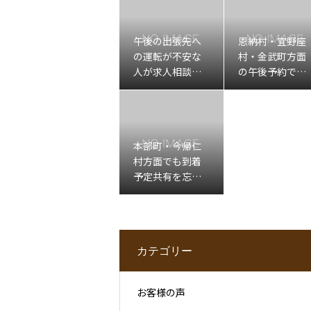
午後の出張先へ
恩納村・宜野座
の運転が不安な
村・金武町方面
人が求人相談前
の午後予約で移
に整理したいこ
動確認が不安な
と
人へ
本部町・今帰仁
村方面でも到着
予定共有を忘れ
たくない人へ
カテゴリー
お客様の声