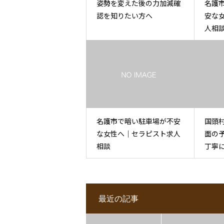
姿勢を変えた後の力加減確
名護
認を知りたい方へ
安な
人相
名護市で暗い駐車場が不安
国頭
な女性へ｜セラピスト求人
面の
相談
丁寧
最近の記事