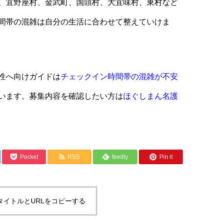
、宜野座村、金武町、国頭村、大宜味村、東村など
間帯の混雑は自分の生活に合わせて整えていけま
性へ向けガイドは
チェックイン時間帯の混雑が不安
います。募集内容を確認したい方は
ほぐしまん名護
Pocket
RSS
feedly
Pin it
タイトルとURLをコピーする