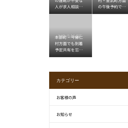
の運転が不安な
村・金武町方面
人が求人相談前
の午後予約で移
に整理したいこ
動確認が不安な
と
人へ
本部町・今帰仁
村方面でも到着
予定共有を忘れ
たくない人へ
カテゴリー
お客様の声
お知らせ