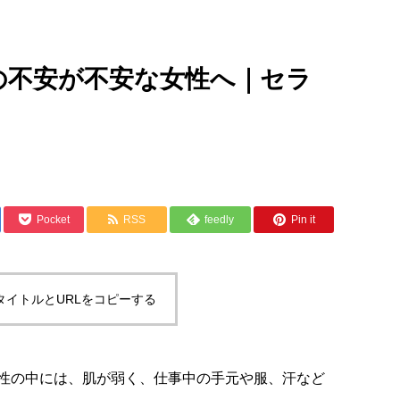
の不安が不安な女性へ｜セラ
Pocket
RSS
feedly
Pin it
タイトルとURLをコピーする
性の中には、肌が弱く、仕事中の手元や服、汗など