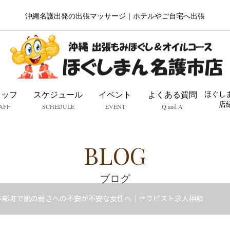
沖縄名護出発の出張マッサージ｜ホテルやご自宅へ出張
タッフ
スケジュール
イベント
よくある質問
ほぐし
店
AFF
SCHEDULE
EVENT
Q and A
BLOG
ブログ
本部町で肌の弱さへの不安が不安な女性へ｜セラピスト求人相談