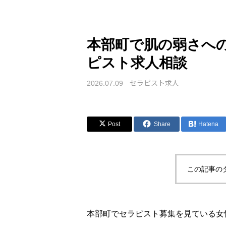
本部町で肌の弱さへ
ピスト求人相談
セラピスト求人
2026.07.09
Post
Share
Hatena
この記事の
本部町でセラピスト募集を見ている女