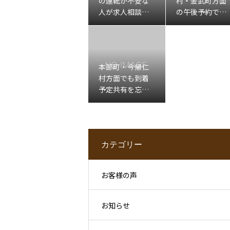
の運転が不安な
村・金武町方面
人が求人相談前
の午後予約で移
に整理したいこ
動確認が不安な
と
人へ
本部町・今帰仁
村方面でも到着
予定共有を忘れ
たくない人へ
カテゴリー
お客様の声
お知らせ