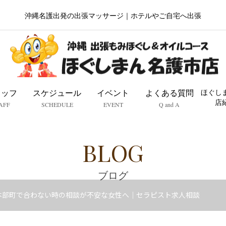
沖縄名護出発の出張マッサージ｜ホテルやご自宅へ出張
タッフ
スケジュール
イベント
よくある質問
ほぐし
店
AFF
SCHEDULE
EVENT
Q and A
BLOG
ブログ
本部町で合わない時の相談が不安な女性へ｜セラピスト求人相談