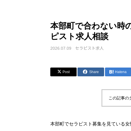
本部町で合わない時
ピスト求人相談
セラピスト求人
2026.07.09
Post
Share
Hatena
この記事の
本部町でセラピスト募集を見ている女