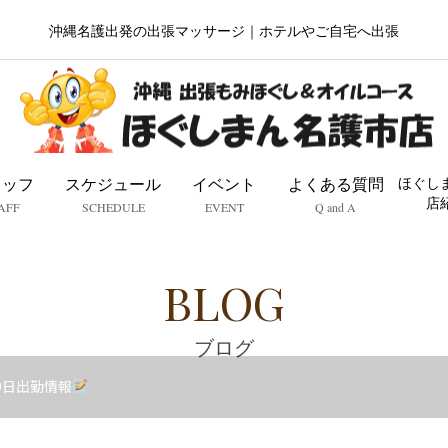
沖縄名護出発の出張マッサージ｜ホテルやご自宅へ出張
タッフ
スケジュール
イベント
よくある質問
ほぐし
店
AFF
SCHEDULE
EVENT
Q and A
BLOG
ブログ
9日出勤情報