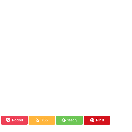
Pocket
RSS
feedly
Pin it